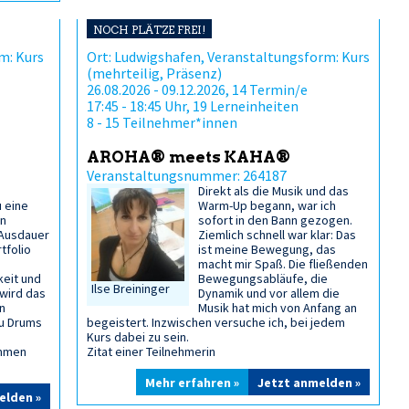
NOCH PLÄTZE FREI!
m: Kurs
Ort: Ludwigshafen, Veranstaltungsform: Kurs
(mehrteilig, Präsenz)
26.08.2026 - 09.12.2026, 14 Termin/e
17:45 - 18:45 Uhr, 19 Lerneinheiten
8 - 15 Teilnehmer*innen
AROHA® meets KAHA®
Veranstaltungsnummer: 264187
Direkt als die Musik und das
u eine
Warm-Up begann, war ich
en
sofort in den Bann gezogen.
 Ausdauer
Ziemlich schnell war klar: Das
tfolio
ist meine Bewegung, das
macht mir Spaß. Die fließenden
keit und
Bewegungsabläufe, die
Ilse Breininger
 wird das
Dynamik und vor allem die
n
Musik hat mich von Anfang an
u Drums
begeistert. Inzwischen versuche ich, bei jedem
Kurs dabei zu sein.
ommen
Zitat einer Teilnehmerin
Mehr erfahren »
Jetzt anmelden »
elden »