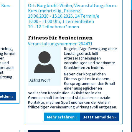
 Kurs
Ort: Burgbrohl-Weiler, Veranstaltungsform:
Kurs (mehrteilig, Präsenz)
18.06.2026 - 15.10.2026, 14 Termin/e
10:00 - 11:00 Uhr, 1 Lerneinheiten
10 - 12 Teilnehmer*innen
Fitness für Seniorinnen
Veranstaltungsnummer: 264431
richtig,
Regelmäßige Bewegung ohne
ng lernen
Leistungsdruck hilft
nen
Alterserscheinungen
n und
vorzubeugen und bestimmte
bei auch
Krankheiten zu lindern.
it
Neben der körperlichen
tützung
Fitness geht es in diesem
Astrid Wolff
Kursprogramm um den Erhalt
einer ausgeglichenen
seelischen Konstitution. Aktivitäten in der
elden »
Gemeinschaft fördern und stabilisieren soziale
Kontakte, machen Spaß und wirken der Gefahr
frühzeitiger Vereinsamung wirkungsvoll entgegen.
Mehr erfahren »
Jetzt anmelden »