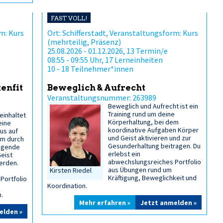
FAST VOLL!
m: Kurs
Ort: Schifferstadt, Veranstaltungsform: Kurs
(mehrteilig, Präsenz)
25.08.2026 - 01.12.2026, 13 Termin/e
08:55 - 09:55 Uhr, 17 Lerneinheiten
10 - 18 Teilnehmer*innen
enfit
Beweglich & Aufrecht
Veranstaltungsnummer: 263989
Beweglich und Aufrecht ist ein
Training rund um deine
einhaltet
Körperhaltung, bei dem
eine
koordinative Aufgaben Körper
us auf
und Geist aktivieren und zur
em durch
Gesunderhaltung beitragen. Du
tigende
erlebst ein
eist
abwechslungsreiches Portfolio
erden.
aus Übungen rund um
Kirsten Riedel
Kräftigung, Beweglichkeit und
Portfolio
Koordination.
.
Mehr erfahren »
Jetzt anmelden »
elden »