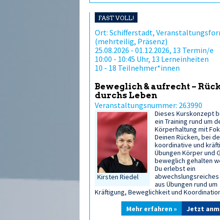
FAST VOLL!
Ort: Schifferstadt, Veranstaltungsfor
(mehrteilig, Präsenz)
25.08.2026 - 01.12.2026, 13 Termin/e
10:00 - 10:45 Uhr, 13 Lerneinheiten
10 - 18 Teilnehmer*innen
Beweglich & aufrecht – Rück
durchs Leben
Veranstaltungsnummer: 263990
Dieses Kurskonzept b
ein Training rund um d
Körperhaltung mit Fok
Deinen Rücken, bei d
koordinative und kräf
Übungen Körper und G
beweglich gehalten w
Du erlebst ein
abwechslungsreiches 
Kirsten Riedel
aus Übungen rund um
Kräftigung, Beweglichkeit und Koordination
Mehr erfahren »
Jetzt anm