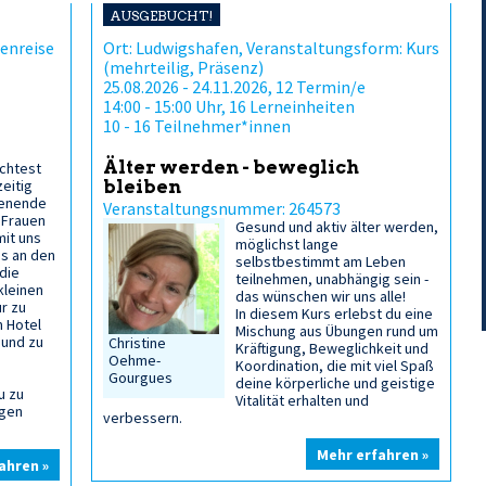
AUSGEBUCHT!
enreise
Ort: Ludwigshafen, Veranstaltungsform: Kurs
(mehrteilig, Präsenz)
25.08.2026 - 24.11.2026, 12 Termin/e
14:00 - 15:00 Uhr, 16 Lerneinheiten
10 - 16 Teilnehmer*innen
Älter werden - beweglich
öchtest
zeitig
bleiben
enende
Veranstaltungsnummer: 264573
 Frauen
Gesund und aktiv älter werden,
it uns
möglichst lange
us an den
selbstbestimmt am Leben
die
teilnehmen, unabhängig sein -
kleinen
das wünschen wir uns alle!
r zu
In diesem Kurs erlebst du eine
m Hotel
Mischung aus Übungen rund um
 und zu
Christine
Kräftigung, Beweglichkeit und
Oehme-
Koordination, die mit viel Spaß
Gourgues
deine körperliche und geistige
u zu
Vitalität erhalten und
ngen
verbessern.
Mehr erfahren »
ahren »