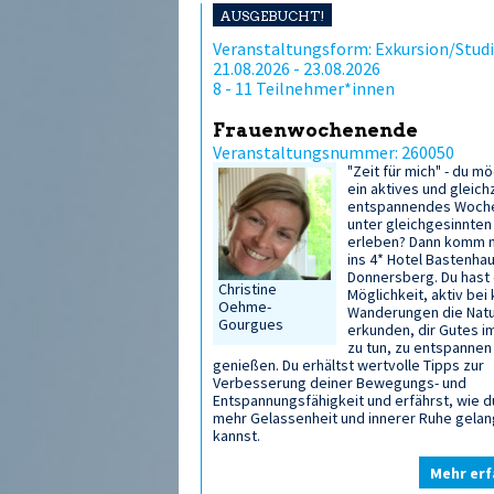
AUSGEBUCHT!
Veranstaltungsform: Exkursion/Studi
21.08.2026 - 23.08.2026
8 - 11 Teilnehmer*innen
Frauenwochenende
Veranstaltungsnummer: 260050
"Zeit für mich" - du m
ein aktives und gleich
entspannendes Woch
unter gleichgesinnten
erleben? Dann komm m
ins 4* Hotel Bastenha
Donnersberg. Du hast 
Christine
Möglichkeit, aktiv bei 
Oehme-
Wanderungen die Natu
Gourgues
erkunden, dir Gutes i
zu tun, zu entspannen
genießen. Du erhältst wertvolle Tipps zur
Verbesserung deiner Bewegungs- und
Entspannungsfähigkeit und erfährst, wie d
mehr Gelassenheit und innerer Ruhe gela
kannst.
Mehr erf