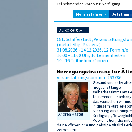
Teilnehmenden vorab zur Verfügung.
Mehr erfahren »
Jetzt anm
AUSGEBUCHT!
Ort: Schifferstadt, Veranstaltungsfor
(mehrteilig, Präsenz)
31.08.2026 - 14.12.2026, 12 Termin/e
10:00 - 11:00 Uhr, 16 Lerneinheiten
10 - 16 Teilnehmer*innen
Bewegungstraining für Ält
Veranstaltungsnummer: 263786
Gesund und aktiv älte
möglichst lange
selbstbestimmt am L
teilnehmen, unabhängi
das wünschen wir uns 
In diesem Kurs erlebs
Mischung aus Übunge
Andrea Kästel
Kräftigung, Beweglich
Koordination, die mit 
deine körperliche und geistige Vitalität er
verbessern.