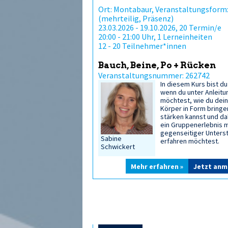
Ort: Montabaur, Veranstaltungsform:
(mehrteilig, Präsenz)
23.03.2026 - 19.10.2026, 20 Termin/e
20:00 - 21:00 Uhr, 1 Lerneinheiten
12 - 20 Teilnehmer*innen
Bauch, Beine, Po + Rücken
Veranstaltungsnummer: 262742
In diesem Kurs bist du 
wenn du unter Anleitu
möchtest, wie du dei
Körper in Form bringe
stärken kannst und da
ein Gruppenerlebnis m
gegenseitiger Unters
Sabine
erfahren möchtest.
Schwickert
Mehr erfahren »
Jetzt anm