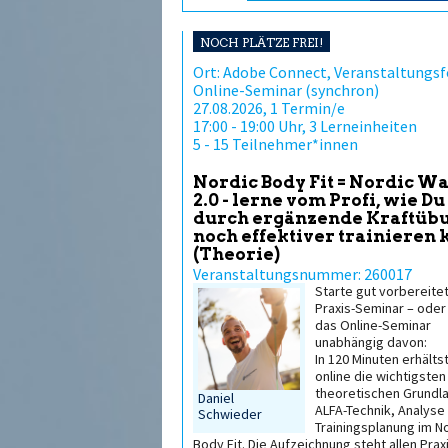
NOCH PLÄTZE FREI!
Ort: Adobe Connect, Veranstaltungs
Online-Seminar (synchron)
27.08.2026, 1 Termin/e
17:00 - 19:00 Uhr, 3 Lerneinheiten
5 - 15 Teilnehmer*innen
Nordic Body Fit = Nordic W
2.0 - lerne vom Profi, wie Du
durch ergänzende Kraftüb
noch effektiver trainieren 
(Theorie)
Veranstaltungsnummer: 260017
Starte gut vorbereitet
Praxis-Seminar – oder
das Online-Seminar
unabhängig davon:
In 120 Minuten erhälts
online die wichtigsten
theoretischen Grundl
Daniel
ALFA-Technik, Analyse
Schwieder
Trainingsplanung im N
Body Fit. Die Aufzeichnung steht allen Prax