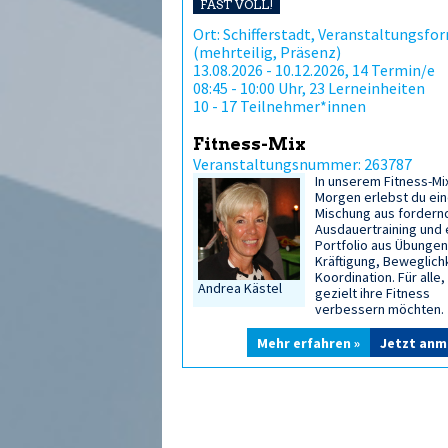
FAST VOLL!
Ort: Schifferstadt, Veranstaltungsfor
(mehrteilig, Präsenz)
13.08.2026 - 10.12.2026, 14 Termin/e
08:45 - 10:00 Uhr, 23 Lerneinheiten
10 - 17 Teilnehmer*innen
Fitness-Mix
Veranstaltungsnummer: 263787
In unserem Fitness-Mi
Morgen erlebst du ei
Mischung aus forder
Ausdauertraining und
Portfolio aus Übunge
Kräftigung, Beweglich
Koordination. Für alle,
Andrea Kästel
gezielt ihre Fitness
verbessern möchten.
Mehr erfahren »
Jetzt anm