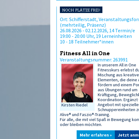
NOCH PLÄTZE FREI!
Ort: Schifferstadt, Veranstaltungsfor
(mehrteilig, Präsenz)
26.08.2026 - 02.12.2026, 14 Termin/e
19:00 - 20:00 Uhr, 19 Lerneinheiten
10 - 18 Teilnehmer*innen
Fitness All in One
Veranstaltungsnummer: 263991
In unserem All in One
Fitnesskurs erlebst d
Mischung aus kreativ
Elementen, die deine
fördern und einem Por
aus Übungen rund um
Kräftigung, Beweglich
Koordination. Ergänzt
Angebot mit spezielle
Kirsten Riedel
Schnuppereinheiten z
Alive® und Faszio®-Training.
Für alle, die mit viel Spaß in Bewegung k
oder bleiben möchten.
Mehr erfahren »
Jetzt anm