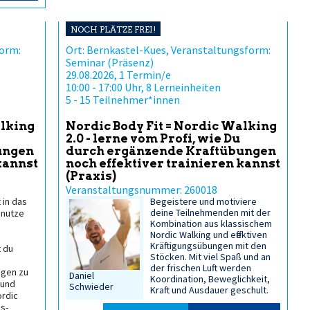
NOCH PLÄTZE FREI!
form:
Ort: Bernkastel-Kues, Veranstaltungsform:
Seminar (Präsenz)
29.08.2026, 1 Termin/e
10:00 - 17:00 Uhr, 8 Lerneinheiten
5 - 15 Teilnehmer*innen
alking
Nordic Body Fit = Nordic Walking
2.0 - lerne vom Profi, wie Du
ungen
durch ergänzende Kraftübungen
kannst
noch effektiver trainieren kannst
(Praxis)
Veranstaltungsnummer: 260018
 in das
Begeistere und motiviere
deine Teilnehmenden mit der
 nutze
Kombination aus klassischem
Nordic Walking und effektiven
Kräftigungsübungen mit den
t du
Stöcken. Mit viel Spaß und an
der frischen Luft werden
agen zu
Daniel
Koordination, Beweglichkeit,
 und
Schwieder
Kraft und Ausdauer geschult.
ordic
is-