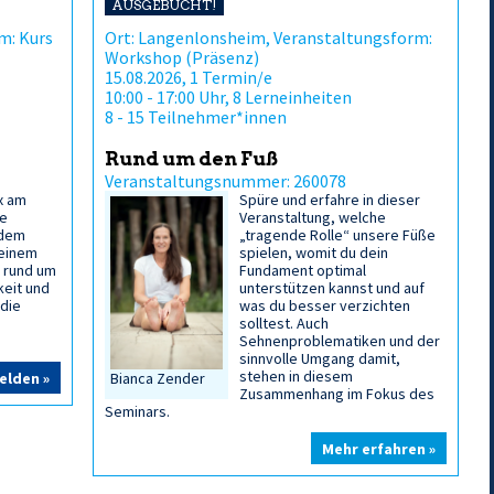
AUSGEBUCHT!
m: Kurs
Ort: Langenlonsheim, Veranstaltungsform:
Workshop (Präsenz)
15.08.2026, 1 Termin/e
10:00 - 17:00 Uhr, 8 Lerneinheiten
8 - 15 Teilnehmer*innen
Rund um den Fuß
Veranstaltungsnummer: 260078
x am
Spüre und erfahre in dieser
ne
Veranstaltung, welche
ndem
„tragende Rolle“ unsere Füße
 einem
spielen, womit du dein
n rund um
Fundament optimal
keit und
unterstützen kannst und auf
 die
was du besser verzichten
solltest. Auch
Sehnenproblematiken und der
sinnvolle Umgang damit,
stehen in diesem
elden »
Bianca Zender
Zusammenhang im Fokus des
Seminars.
Mehr erfahren »