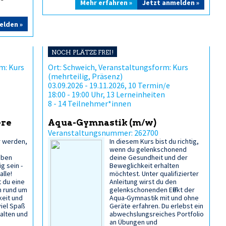
Mehr erfahren »
Jetzt anmelden »
elden »
NOCH PLÄTZE FREI!
m: Kurs
Ort: Schweich, Veranstaltungsform: Kurs
(mehrteilig, Präsenz)
03.09.2026 - 19.11.2026, 10 Termin/e
18:00 - 19:00 Uhr, 13 Lerneinheiten
8 - 14 Teilnehmer*innen
ere
Aqua-Gymnastik (m/w)
Veranstaltungsnummer: 262700
r werden,
In diesem Kurs bist du richtig,
wenn du gelenkschonend
eben
deine Gesundheit und der
g sein -
Beweglichkeit erhalten
alle!
möchtest. Unter qualifizierter
t du eine
Anleitung wirst du den
n rund um
gelenkschonenden Effekt der
keit und
Aqua-Gymnastik mit und ohne
viel Spaß
Geräte erfahren. Du erlebst ein
halten und
abwechslungsreiches Portfolio
an Übungen und