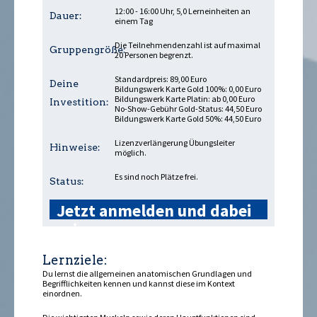
12:00 - 16:00 Uhr, 5,0 Lerneinheiten an
Dauer:
einem Tag
Die Teilnehmendenzahl ist auf maximal
Gruppengröße:
20 Personen begrenzt.
Standardpreis: 89,00 Euro
Deine
Bildungswerk Karte Gold 100%: 0,00 Euro
Bildungswerk Karte Platin: ab 0,00 Euro
Investition:
No-Show-Gebühr Gold-Status: 44,50 Euro
Bildungswerk Karte Gold 50%: 44,50 Euro
Lizenzverlängerung Übungsleiter
Hinweise:
möglich.
Es sind noch Plätze frei.
Status:
Jetzt anmelden und dabei
sein »
Lernziele:
Du lernst die allgemeinen anatomischen Grundlagen und
Begrifflichkeiten kennen und kannst diese im Kontext
einordnen.