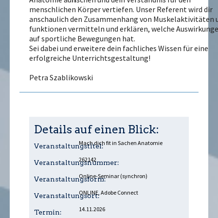
menschlichen Körper vertiefen. Unser Referent wird dir
anschaulich den Zusammenhang von Muskelaktivitäten u
funktionen vermitteln und erklären, welche Auswirkunge
auf sportliche Bewegungen hat.
Sei dabei und erweitere dein fachliches Wissen für eine
erfolgreiche Unterrichtsgestaltung!
Petra Szablikowski
Details auf einen Blick:
Mach dich fit in Sachen Anatomie
Veranstaltungstitel:
262142
Veranstaltungsnummer:
Online-Seminar (synchron)
Veranstaltungsform:
ONLINE, Adobe Connect
Veranstaltungsort:
14.11.2026
Termin: