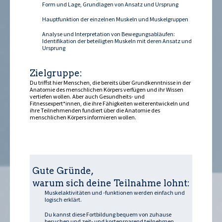
Form und Lage, Grundlagen von Ansatz und Ursprung
Hauptfunktion der einzelnen Muskeln und Muskelgruppen
Analyse und Interpretation von Bewegungsabläufen:
Identifikation der beteiligten Muskeln mit deren Ansatz und
Ursprung
Zielgruppe:
Du triffst hier Menschen, die bereits über Grundkenntnisse in der
Anatomie des menschlichen Körpers verfügen und ihr Wissen
vertiefen wollen. Aber auch Gesundheits- und
Fitnessexpert*innen, die ihre Fähigkeiten weiterentwickeln und
ihre Teilnehmenden fundiert über die Anatomie des
menschlichen Körpers informieren wollen.
Gute Gründe,
warum sich deine Teilnahme lohnt:
Muskelaktivitäten und -funktionen werden einfach und
logisch erklärt.
Du kannst diese Fortbildung bequem von zuhause
besuchen und zeit- und kostensparend teilnehmen.