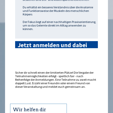
Du erhältst ein besseres Verständnis über die Anatomie
und Funktionsweise der Muskeln des menschlichen
Körpers
Der Fokus liegt auf einer nachhaltigen Praxisorientierung,
um so das Gelernte direkt im Alltag anwenden zu
können.
Jetzt anmelden und dabei
sein »
Sicher dir schnell einen der limitierten Plätze! Die Vergabe der
Teilnahmemöglichkeiten erfolgt - sportlich fair - nach
Reihenfolge der Anmeldungen. Eine Teilnahme zu zweit macht
doppelt Lust. Erzähl einer Freundin oder einem Freund von
dieser Veranstaltung und meldet euch gemeinsam an.
Wir helfen dir