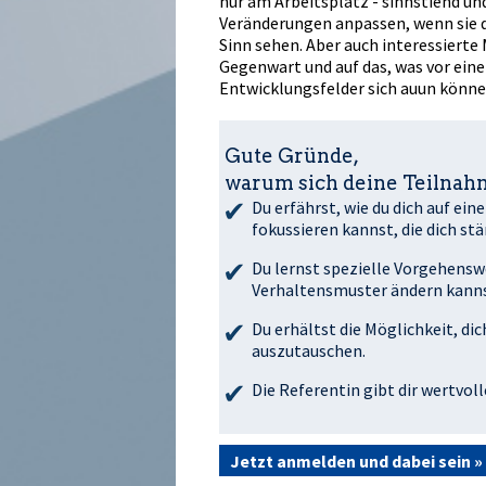
nur am Arbeitsplatz - sinnstiftend 
Veränderungen anpassen, wenn sie d
Sinn sehen. Aber auch interessierte 
Gegenwart und auf das, was vor ein
Entwicklungsfelder sich auftun könne
Gute Gründe,
warum sich deine Teilnahm
Du erfährst, wie du dich auf ein
fokussieren kannst, die dich stä
Du lernst spezielle Vorgehensw
Verhaltensmuster ändern kannst
Du erhältst die Möglichkeit, d
auszutauschen.
Die Referentin gibt dir wertvol
Jetzt anmelden und dabei sein »