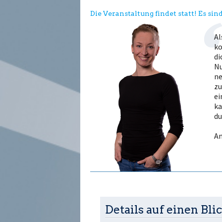
Die Veranstaltung findet statt! Es sind
Al
ko
di
Nu
ne
zu
ei
ka
du
An
Details auf einen Blic