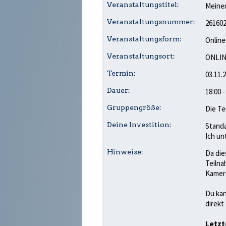
Veranstaltungstitel:
Meine
Veranstaltungsnummer:
26160
Veranstaltungsform:
Online
Veranstaltungsort:
ONLIN
Termin:
03.11.
Dauer:
18:00 
Gruppengröße:
Die Te
Deine Investition:
Standa
Ich un
Hinweise:
Da die
Teilna
Kamera
Du kan
direkt
Letzt