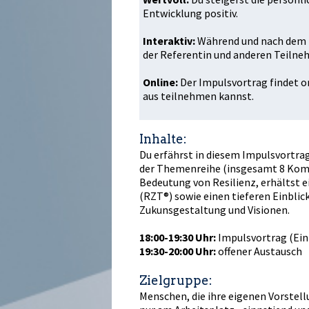
Entwicklung positiv.
Interaktiv:
Während und nach dem I
der Referentin und anderen Teilne
Online:
Der Impulsvortrag findet o
aus teilnehmen kannst.
Inhalte:
Du erfährst in diesem Impulsvortra
der Themenreihe (insgesamt 8 Komp
Bedeutung von Resilienz, erhältst ei
(RZT®) sowie einen tieferen Einblic
Zukunftsgestaltung und Visionen.
18:00-19:30 Uhr:
Impulsvortrag (Ei
19:30-20:00 Uhr:
offener Austausch
Zielgruppe:
Menschen, die ihre eigenen Vorstellu