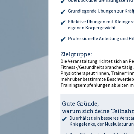
Grundlegende Übungen zur Kräfti
Effektive Übungen mit Kleinger
eigenen Körpergewicht
Professionelle Anleitung und H
Zielgruppe:
Die Veranstaltung richtet sich an Pe
Fitness-/Gesundheitsbranche tätig s
Physiotherapeut*innen, Trainer*inn
mehr über bestimmte Beschwerdebil
Trainingsempfehlungen ableiten m
Gute Gründe,
warum sich deine Teilnahm
Du erhältst ein besseres Verst
Kniegelenke, der Muskulatur u