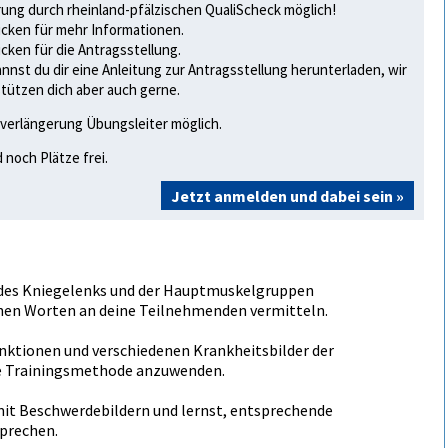
ung durch rheinland-pfälzischen QualiScheck möglich!
licken für mehr Informationen.
licken für die Antragsstellung.
annst du dir eine Anleitung zur Antragsstellung herunterladen
, wir
tützen dich aber auch gerne.
verlängerung Übungsleiter möglich.
d noch Plätze frei.
Jetzt anmelden und dabei sein »
 des Kniegelenks und der Hauptmuskelgruppen
chen Worten an deine Teilnehmenden vermitteln.
unktionen und verschiedenen Krankheitsbilder der
ge Trainingsmethode anzuwenden.
mit Beschwerdebildern und lernst, entsprechende
prechen.