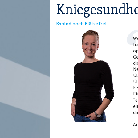
Kniegesundhe
Es sind noch Plätze frei.
We
ha
op
Ge
di
Ne
Üb
Üb
ke
Ei
"e
ei
di
An