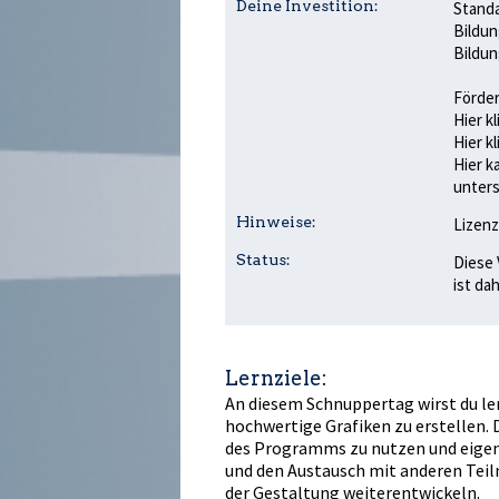
Deine Investition:
Standa
Bildun
Bildun
Förder
Hier k
Hier k
Hier k
unters
Hinweise:
Lizenz
Status:
Diese 
ist da
Lernziele:
An diesem Schnuppertag wirst du lern
hochwertige Grafiken zu erstellen. D
des Programms zu nutzen und eigen
und den Austausch mit anderen Tei
der Gestaltung weiterentwickeln.