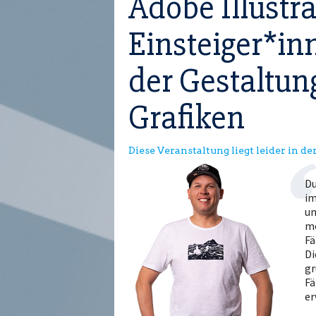
Adobe Illustra
Einsteiger*inn
der Gestaltun
Grafiken
Diese Veranstaltung liegt leider in d
Du
im
un
mö
Fä
Di
gr
Fä
er