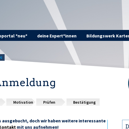
portal *neu*
deine Expert*innen
Bildungswerk Karte
NG
 Anmeldung
Motivation
Prüfen
Bestätigung
ts ausgebucht, doch wir haben weitere interessante
D
Kontakt
mit uns aufnehmen!