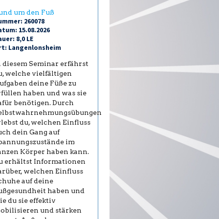
und um den Fuß
ummer: 260078
atum: 15.08.2026
uer: 8,0 LE
rt: Langenlonsheim
n diesem Seminar erfährst
u, welche vielfältigen
ufgaben deine Füße zu
rfüllen haben und was sie
afür benötigen. Durch
elbstwahrnehmungsübungen
rlebst du, welchen Einfluss
uch dein Gang auf
pannungszustände im
anzen Körper haben kann.
u erhältst Informationen
arüber, welchen Einfluss
chuhe auf deine
ußgesundheit haben und
ie du sie effektiv
obilisieren und stärken