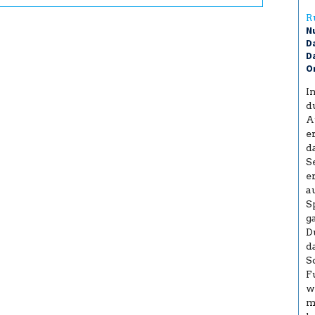
R
N
D
Da
O
I
d
A
e
d
S
e
a
S
g
D
d
S
F
w
m