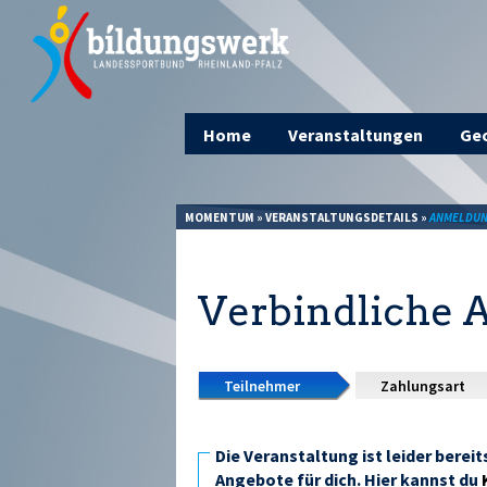
Home
Veranstaltungen
Geo
MOMENTUM
»
VERANSTALTUNGSDETAILS
»
ANMELDU
Verbindliche
Teilnehmer
Zahlungsart
Die Veranstaltung ist leider berei
Angebote für dich. Hier kannst du