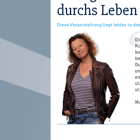
durchs Leben
Diese Veranstaltung liegt leider in d
Di
Kö
ko
be
Du
un
ei
st
st
Ma