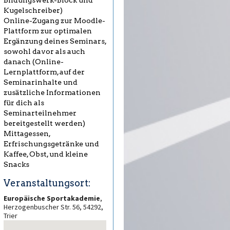
Bildungswerk-Block und
Kugelschreiber)
Online-Zugang zur Moodle-
Plattform zur optimalen
Ergänzung deines Seminars,
sowohl davor als auch
danach (Online-
Lernplattform, auf der
Seminarinhalte und
zusätzliche Informationen
für dich als
Seminarteilnehmer
bereitgestellt werden)
Mittagessen,
Erfrischungsgetränke und
Kaffee, Obst, und kleine
Snacks
Veranstaltungsort:
Europäische Sportakademie
,
Herzogenbuscher Str. 56, 54292,
Trier