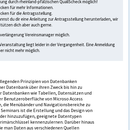
ung durch rheinland-pfälzischen QualiScheck möglich!
licken für mehr Informationen.
licken für die Antragsstellung.
annst du dir eine Anleitung zur Antragsstellung herunterladen
, wir
tützen dich aber auch gerne.
verlängerung Vereinsmanager möglich.
Veranstaltung liegt leider in der Vergangenheit. Eine Anmeldung
her nicht mehr möglich.
ndlegenden Prinzipien von Datenbanken
ner Datenbank über ihren Zweck bis hin zu
er Datenbanken wie Tabellen, Datensätzen und
der Benutzeroberfläche von Microsoft Access
ite, die Menübänder und Navigationsbereiche zu
 Seminars ist die Erstellung und das Design von
elder hinzuzufügen, geeignete Datentypen
Primärschlüssel kennenzulernen. Darüber hinaus
wie man Daten aus verschiedenen Quellen