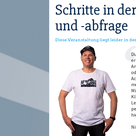
Schritte in d
und -abfrage
Diese Veranstaltung liegt leider in d
Du
er
An
od
Ac
mu
Mi
Kl
Le
pe
hi
Ni