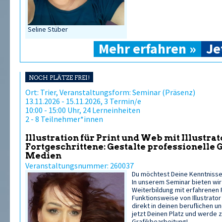
Seline Stüber
Mehr erfahren »
Je
NOCH PLÄTZE FREI!
Ort: Trier, Veranstaltungsform: Seminar (Präsenz)
13.11.2026 - 15.11.2026, 3 Termin/e
10:00 - 15:00 Uhr, 24 Lerneinheiten
2 - 8 Teilnehmer*innen
Illustration für Print und Web mit Illustra
Fortgeschrittene: Gestalte professionelle G
Medien
Veranstaltungsnummer: 260037
Du möchtest Deine Kenntnisse 
In unserem Seminar bieten wir 
Weiterbildung mit erfahrenen 
Funktionsweise von Illustrato
direkt in deinen beruflichen un
jetzt Deinen Platz und werde z
Grafikbearbeitung!