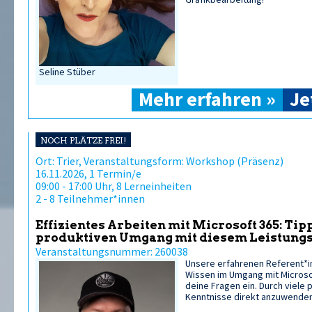
Seline Stüber
Mehr erfahren »
Je
NOCH PLÄTZE FREI!
Ort: Trier, Veranstaltungsform: Workshop (Präsenz)
16.11.2026, 1 Termin/e
09:00 - 17:00 Uhr, 8 Lerneinheiten
2 - 8 Teilnehmer*innen
Effizientes Arbeiten mit Microsoft 365: Tip
produktiven Umgang mit diesem Leistungs
Veranstaltungsnummer: 260038
Unsere erfahrenen Referent*i
Wissen im Umgang mit Microsof
deine Fragen ein. Durch viele 
Kenntnisse direkt anzuwenden