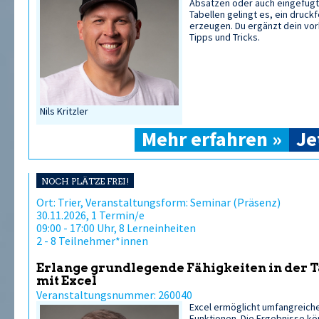
Absätzen oder auch eingefügt
Tabellen gelingt es, ein druck
erzeugen. Du ergänzt dein vo
Tipps und Tricks.
Nils Kritzler
Mehr erfahren »
Je
NOCH PLÄTZE FREI!
Ort: Trier, Veranstaltungsform: Seminar (Präsenz)
30.11.2026, 1 Termin/e
09:00 - 17:00 Uhr, 8 Lerneinheiten
2 - 8 Teilnehmer*innen
Erlange grundlegende Fähigkeiten in der 
mit Excel
Veranstaltungsnummer: 260040
Excel ermöglicht umfangreich
Funktionen. Die Ergebnisse kön