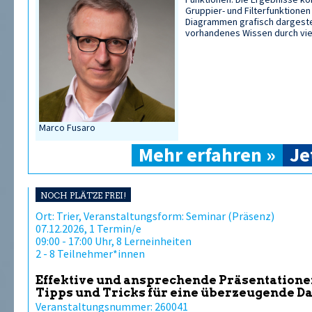
Gruppier- und Filterfunktione
Diagrammen grafisch dargeste
vorhandenes Wissen durch viel
Marco Fusaro
Mehr erfahren »
Je
NOCH PLÄTZE FREI!
Ort: Trier, Veranstaltungsform: Seminar (Präsenz)
07.12.2026, 1 Termin/e
09:00 - 17:00 Uhr, 8 Lerneinheiten
2 - 8 Teilnehmer*innen
Effektive und ansprechende Präsentatione
Tipps und Tricks für eine überzeugende D
Veranstaltungsnummer: 260041