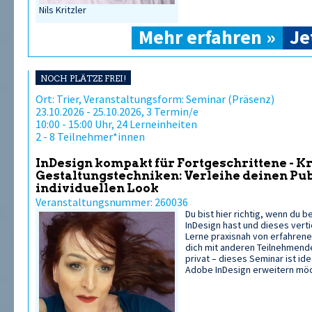
Nils Kritzler
Mehr erfahren »
Je
NOCH PLÄTZE FREI!
Ort: Trier, Veranstaltungsform: Seminar (Präsenz)
23.10.2026 - 25.10.2026, 3 Termin/e
10:00 - 15:00 Uhr, 24 Lerneinheiten
2 - 8 Teilnehmer*innen
InDesign kompakt für Fortgeschrittene - K
Gestaltungstechniken: Verleihe deinen Pu
individuellen Look
Veranstaltungsnummer: 260036
Du bist hier richtig, wenn du 
InDesign hast und dieses vert
Lerne praxisnah von erfahren
dich mit anderen Teilnehmende
privat – dieses Seminar ist idea
Adobe InDesign erweitern mö