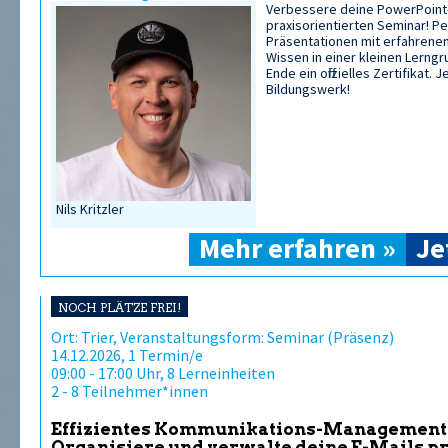
Verbessere deine PowerPoint-
praxisorientierten Seminar! P
Präsentationen mit erfahrenen
Wissen in einer kleinen Lerng
Ende ein offizielles Zertifikat.
Bildungswerk!
Nils Kritzler
Mehr erfahren »
Je
NOCH PLÄTZE FREI!
Ort: Trier, Veranstaltungsform: Seminar (Präsenz)
14.12.2026, 1 Termin/e
09:00 - 17:00 Uhr, 8 Lerneinheiten
2 - 8 Teilnehmer*innen
Effizientes Kommunikations-Management 
Organisiere und verwalte deine E-Mails pr