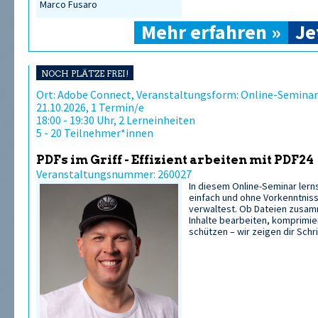
Marco Fusaro
Mehr erfahren »
Je
NOCH PLÄTZE FREI!
Ort: Adobe Connect, Veranstaltungsform: Online-Seminar
21.10.2026, 1 Termin/e
18:00 - 19:30 Uhr, 2 Lerneinheiten
5 - 20 Teilnehmer*innen
PDFs im Griff - Effizient arbeiten mit PDF24
Veranstaltungsnummer: 260027
In diesem Online-Seminar lern
einfach und ohne Vorkenntniss
verwaltest. Ob Dateien zusam
Inhalte bearbeiten, komprimi
schützen – wir zeigen dir Schrit