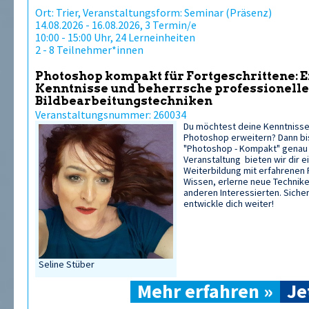
Ort: Trier, Veranstaltungsform: Seminar (Präsenz)
14.08.2026 - 16.08.2026, 3 Termin/e
10:00 - 15:00 Uhr, 24 Lerneinheiten
2 - 8 Teilnehmer*innen
Photoshop kompakt für Fortgeschrittene: 
Kenntnisse und beherrsche professionelle
Bildbearbeitungstechniken
Veranstaltungsnummer: 260034
Du möchtest deine Kenntnisse 
Photoshop erweitern? Dann bi
"Photoshop - Kompakt" genau r
Veranstaltung bieten wir dir e
Weiterbildung mit erfahrenen 
Wissen, erlerne neue Technike
anderen Interessierten. Sicher
entwickle dich weiter!
Seline Stüber
Mehr erfahren »
Je