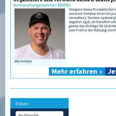
Veranstaltungsnummer: 260042
Steigere Deine Produktivität 
unserem Seminar lernst Du praxi
verwaltest, Termine optimal p
angehst. Egal, ob beruflich ode
genau das Richtige für Dich! M
zum Profi in der Nutzung von 
Nils Kritzler
Mehr erfahren »
Je
Filter: