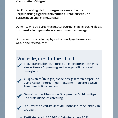
Koordinationsfähigkeit.
Der Kurs befähigt dich, Übungen für eine aufrechte
Körperhaltung eigenverantwortlich durchzuführen und
Belastungen eher standzuhalten.
Du lernst, wie du deine Muskulatur optimal stabilisierst, kräftigst
und wie du dich gesünder und ökonomischer bewegst.
Du stärkst zudem deine physischen und psychosozialen
Gesundheitsressourcen.
Vorteile, die du hier hast:
Individuelle Differenzierung durch die Kursleitung, was
eine optimale Anpassung an das eigene Fitnesslevel
ermöglicht.
Ausgewählte Übungen, die deinen gesamten Körper und
deine Körperhaltung in den Fokus nehmen und dessen
Funktionalität verbessern.
Gemeinsames Üben in der Gruppe unter fachkundiger
und professioneller Anleitung.
Die Referentin verfügt über viel Erfahrung im Anleiten von
Gruppen.
Zertifiziert nach § 20 SGB V: Bei mindestens 80 %