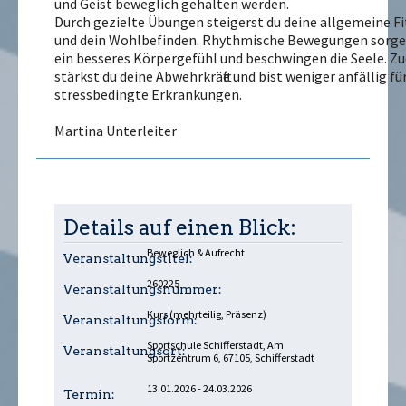
und Geist beweglich gehalten werden.
Durch gezielte Übungen steigerst du deine allgemeine F
und dein Wohlbefinden. Rhythmische Bewegungen sorge
ein besseres Körpergefühl und beschwingen die Seele. 
stärkst du deine Abwehrkräfte und bist weniger anfällig fü
stressbedingte Erkrankungen.
Martina Unterleiter
Details auf einen Blick:
Beweglich & Aufrecht
Veranstaltungstitel:
260225
Veranstaltungsnummer:
Kurs (mehrteilig, Präsenz)
Veranstaltungsform:
Sportschule Schifferstadt, Am
Veranstaltungsort:
Sportzentrum 6, 67105, Schifferstadt
13.01.2026 - 24.03.2026
Termin: