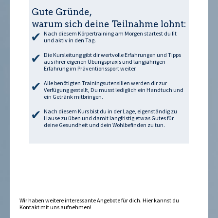
Gute Gründe,
warum sich deine Teilnahme lohnt:
Nach diesem Körpertraining am Morgen startest du fit
und aktiv in den Tag.
Die Kursleitung gibt dir wertvolle Erfahrungen und Tipps
aus ihrer eigenen Übungspraxis und langjährigen
Erfahrung im Präventionssport weiter.
Alle benötigten Trainingsutensilien werden dir zur
Verfügung gestellt, Du musst lediglich ein Handtuch und
ein Getränk mitbringen.
Nach diesem Kurs bist du in der Lage, eigenständig zu
Hause zu üben und damit langfristig etwas Gutes für
deine Gesundheit und dein Wohlbefinden zu tun.
Wir haben weitere interessante Angebote für dich. Hier kannst du
Kontakt
mit uns aufnehmen!