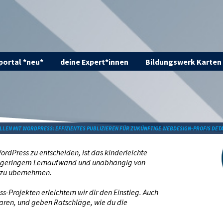
ortal *neu*
deine Expert*innen
Bildungswerk Karten
LLEN MIT WORDPRESS: EFFIZIENTES PUBLIZIEREN FÜR ZUKÜNFTIGE WEBDESIGN-PROFIS DETA
WordPress zu entscheiden, ist das kinderleichte
it geringem Lernaufwand und unabhängig von
e zu übernehmen.
s-Projekten erleichtern wir dir den Einstieg. Auch
sparen, und geben Ratschläge, wie du die