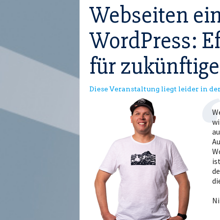
Webseiten ein
WordPress: Ef
für zukünftig
Diese Veranstaltung liegt leider in d
We
wi
au
Au
Wo
is
de
di
Ni