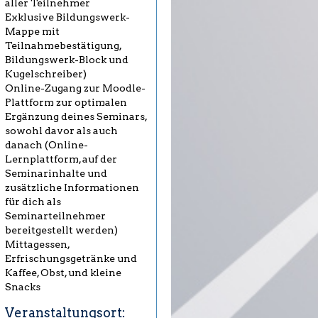
aller Teilnehmer
Exklusive Bildungswerk-
Mappe mit
Teilnahmebestätigung,
Bildungswerk-Block und
Kugelschreiber)
Online-Zugang zur Moodle-
Plattform zur optimalen
Ergänzung deines Seminars,
sowohl davor als auch
danach (Online-
Lernplattform, auf der
Seminarinhalte und
zusätzliche Informationen
für dich als
Seminarteilnehmer
bereitgestellt werden)
Mittagessen,
Erfrischungsgetränke und
Kaffee, Obst, und kleine
Snacks
Veranstaltungsort: