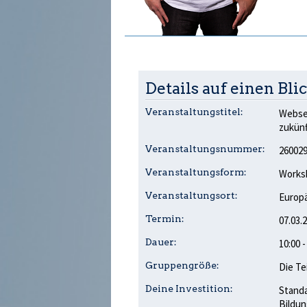
Details auf einen Blic
Veranstaltungstitel:
Websei
zukünf
Veranstaltungsnummer:
26002
Veranstaltungsform:
Works
Veranstaltungsort:
Europä
Termin:
07.03.
Dauer:
10:00 
Gruppengröße:
Die Te
Deine Investition:
Standa
Bildun