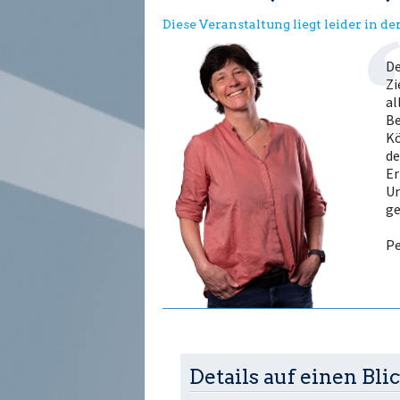
Diese Veranstaltung liegt leider in d
De
Zi
al
Be
Kö
de
Er
Un
ge
Pe
Details auf einen Blic